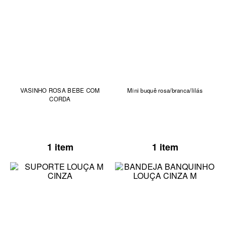
VASINHO ROSA BEBE COM
Mini buquê rosa/branca/lilás
CORDA
1 item
1 item