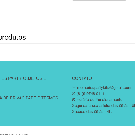
produtos
ES PARTY OBJETOS E
CONTATO
memoriespartykits@gmail.com
(81)9.9748-0141
CA DE PRIVACIDADE E TERMOS
Horário de Funcionamento:
Segunda a sexta-feira das 09 às 18
Sábado das 09 às 14h.