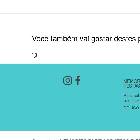
Você também vai gostar destes 
MEMORI
FESTAS
Principal
POLÍTI
DE USO