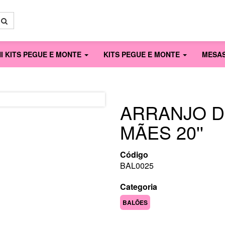
NI KITS PEGUE E MONTE
KITS PEGUE E MONTE
MESA
ARRANJO D
MÃES 20''
Código
BAL0025
Categoria
BALÕES