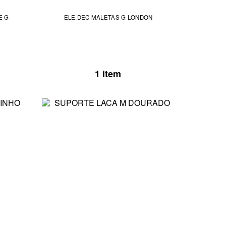
E G
ELE.DEC MALETAS G LONDON
1 item