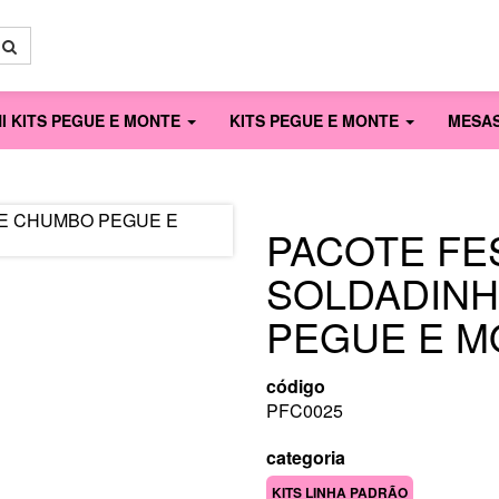
NI KITS PEGUE E MONTE
KITS PEGUE E MONTE
MESA
PACOTE FE
SOLDADIN
PEGUE E M
código
PFC0025
categoria
KITS LINHA PADRÃO