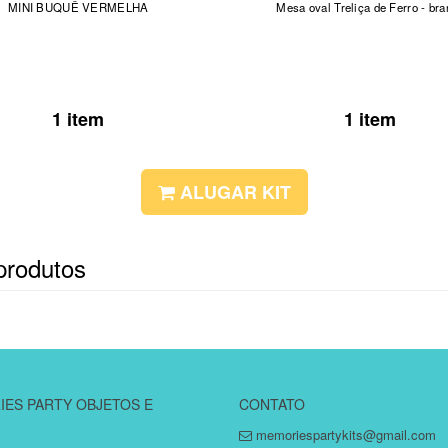
MINI BUQUÊ VERMELHA
Mesa oval Treliça de Ferro - br
1 item
1 item
ALUGAR KIT
produtos
ES PARTY OBJETOS E
CONTATO
memoriespartykits@gmail.com